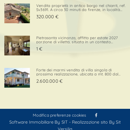
Vendita proprietà in antico borgo nel chianti, ref.
Sv3691. A circa 30 minuti da firenze, in località
cintoia greve in chianti , inserito in un borgo
320.000 €
medievale immerso nella natura, proponiamo in
ven. . .
Pietrasanta vicinanza, affitto per estate 2027
porzione di villetta, situata in un contesto
tranquillo e comodo sia per il centro che per i
1 €
servizi. L’immobile è dotato di una porzione di
giardino privato con posto auto, elemento che
confe. . .
Forte dei marmi vendita di villa singola di
prossima realizzazione, ubicata a mt. 800 dal
mare con esposizione a sud/ovest, in zona
2.600.000 €
elegante e prossima ai servizi. Strutturata su 2
livelli, la superficie di mq. 220 è così composta:p.
Terra - ingre. . .
Modifica preferenze cookies
Software Immobiliare By SIT
-
Realizzazione sito By Sit
Versilia