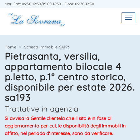
Mar-Sab: 09:30-12:30/15:00-18:30 - Dom: 09:30-12:30
SCRIVICI SENZA IMPEGNO
SEGNALA L'IMMOBILE AD UN AMICO
Toggl
Toggle
navigatio
navig
Home
Scheda immobile SA193
Pietrasanta, versilia,
appartamento bilocale 4
Agenzia Immobiliare La Sovrana
Agenzia Immobiliare La Sovrana
p.letto, p.1° centro storico,
0584 22988
058422988
disponibile per estate 2026.
sa193
Trattative in agenzia
Si avvisa la Gentile clientela che il sito è in fase di
*Il tuo indirizzo Email
*Il tuo nome
aggiornamento per cui, le disponibilità degli immobili in
affitto, nel periodo d'interesse, sono da verificare.