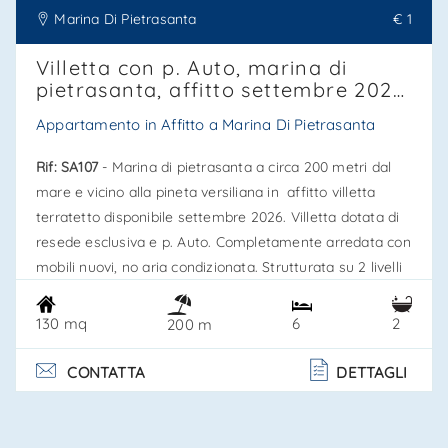
Marina Di Pietrasanta
€ 1
Villetta con p. Auto, marina di
pietrasanta, affitto settembre 2026.
Rif. Sa107
Appartamento in Affitto a Marina Di Pietrasanta
Rif: SA107
- Marina di pietrasanta a circa 200 metri dal
mare e vicino alla pineta versiliana in affitto villetta
terratetto disponibile settembre 2026. Villetta dotata di
resede esclusiva e p. Auto. Completamente arredata con
mobili nuovi, no aria condizionata. Strutturata su 2 livelli
principali, oltre alla taverna, come segue: p. Terra: ampio
portico, soggiorno/pranzo, cucina abitabile con accesso
130 mq
6
2
200 m
al giardinetto privato sul retro, bagno di cortesia e
studio; p. Primo: camera doppia con b. . .
CONTATTA
DETTAGLI