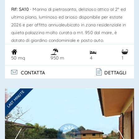
Rif: SA10
- Marina di pietrasanta, delizioso attico al 2° ed
ultimo piano, luminoso ed arioso disponibile per estate
2026 e per affitto annualeubicato in zona residenziale in
quieta palazzina molto curata a mt. 950 dal mare, è
dotato di giardino condominiale e posto auto.
L'appartamento è composto da ingresso ed ampio living
dotato di ben due terrazze esclusive - una lato mare
50 mq
4
1
950 m
dotata di doccia esterna ed una lato monte attrezzata
per pranzare all'aperto - angolo cottura, camera
CONTATTA
DETTAGLI
matrimoniale, bagno con. . .
LAST MINUTE
Ti interessa?
Contatta