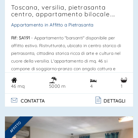
Toscana, versilia, pietrasanta
centro, appartamento bilocale.
Affitto estivo sa191
Appartamento in Affitto a Pietrasanta
Rif: SA191
- Appartamento "barsanti" disponibile per
affitto estivo. Ristrutturato, ubicato in centro storico di
pietrasanta, cittadina storica ricca di arte e cultura nel
cuore della versilia. L'appartamento di mq. 46 si
compone di soggiorno-pranzo con angolo cottura e
divano letto 2 posti, camera matrimoniale e bagno con
vasca. La cucina è completamente equipaggiata con
46 mq
4
1
5000 m
utensili, forno microonde, frigo-freezer, lavastoviglie,
lavatrice, tv sat e cassaforte. L'appartamento ha un
CONTATTA
DETTAGLI
doppio ingresso, s. . .
AFFITTO