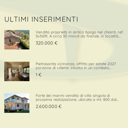
ULTIMI INSERIMENTI
Vendita proprietà in antico borgo nel chianti, ref.
Sv3691. A circa 30 minuti da firenze, in località
cintoia greve in chianti , inserito in un borgo
320.000 €
medievale immerso nella natura, proponiamo in
ven. . .
Pietrasanta vicinanza, affitto per estate 2027
porzione di villetta, situata in un contesto
tranquillo e comodo sia per il centro che per i
1 €
servizi. L’immobile è dotato di una porzione di
giardino privato con posto auto, elemento che
confe. . .
Forte dei marmi vendita di villa singola di
prossima realizzazione, ubicata a mt. 800 dal
mare con esposizione a sud/ovest, in zona
2.600.000 €
elegante e prossima ai servizi. Strutturata su 2
livelli, la superficie di mq. 220 è così composta:p.
Terra - ingre. . .