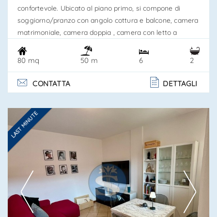
confortevole. Ubicato al piano primo, si compone di
soggiorno/pranzo con angolo cottura e balcone, camera
matrimoniale, camera doppia , camera con letto a
castello a scomparsa e 2 bagni - uno con vasca ed uno
con doccia ed aspirazione forzata - grazioso
80 mq
6
2
50 m
nell'allestimento e fornito di tutti i comforts. Dotazioni:
forno, frigo/freezer, lavastoviglie, lavatrice, tv, aria
CONTATTA
DETTAGLI
condizi. . .
LAST MINUTE
Ti interessa?
Contatta
--------------------
Vedi tutti i dettagli