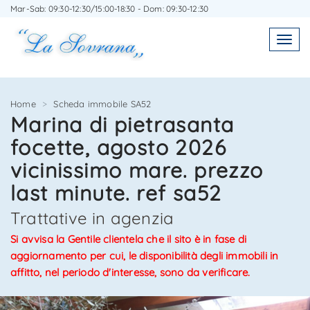
Mar-Sab: 09:30-12:30/15:00-18:30 - Dom: 09:30-12:30
SCRIVICI SENZA IMPEGNO
SEGNALA L'IMMOBILE AD UN AMICO
Toggl
Toggle
navigatio
navig
Home
Scheda immobile SA52
Marina di pietrasanta
focette, agosto 2026
Agenzia Immobiliare La Sovrana
Agenzia Immobiliare La Sovrana
vicinissimo mare. prezzo
0584 22988
058422988
last minute. ref sa52
Trattative in agenzia
Si avvisa la Gentile clientela che il sito è in fase di
aggiornamento per cui, le disponibilità degli immobili in
*Il tuo indirizzo Email
*Il tuo nome
affitto, nel periodo d'interesse, sono da verificare.
3/8
4/8
5/8
6/8
7/8
8/8