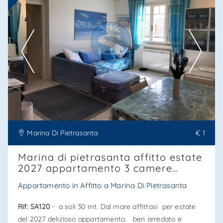
Ti interessa?
Contatta
--------------------
Vedi tutti i dettagli
Marina Di Pietrasanta
€ 1
Marina di pietrasanta affitto estate
2027 appartamento 3 camere
vicinissimo al mare, rif. Sa120
Appartamento in Affitto a Marina Di Pietrasanta
Rif: SA120
- a soli 30 mt. Dal mare affittasi per estate
del 2027 delizioso appartamento. ben arredato e