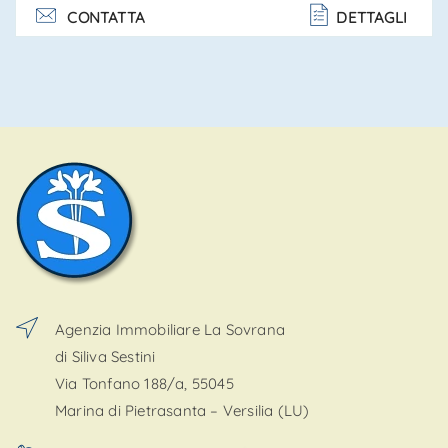
con bagno doccia en suite e balcone. 1 camera
CONTATTA
DETTAGLI
matrimoniale con balcone privato, 1 camera matrimo. . .
Agenzia Immobiliare La Sovrana
di Siliva Sestini
Via Tonfano 188/a, 55045
Marina di Pietrasanta – Versilia (LU)