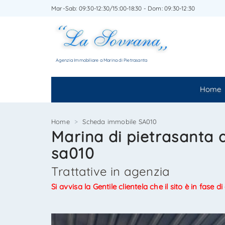
Mar-Sab: 09:30-12:30/15:00-18:30 - Dom: 09:30-12:30
SCRIV
SEGNA
Agenzia Immobiliare a Marina di Pietrasanta
Home
Home
Scheda immobile SA010
Marina di pietrasanta af
sa010
Trattative in agenzia
Si avvisa la Gentile clientela che il sito è in fase 
*Il t
*Il t