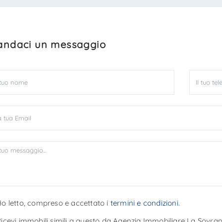
ndaci un messaggio
o letto, compreso e accettato i
termini e condizioni
.
icevi immobili simili a questo da Agenzia Immobiliare La Sovran