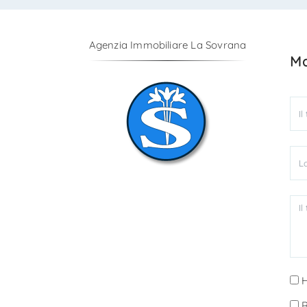
Agenzia Immobiliare La Sovrana
Ma
H
R