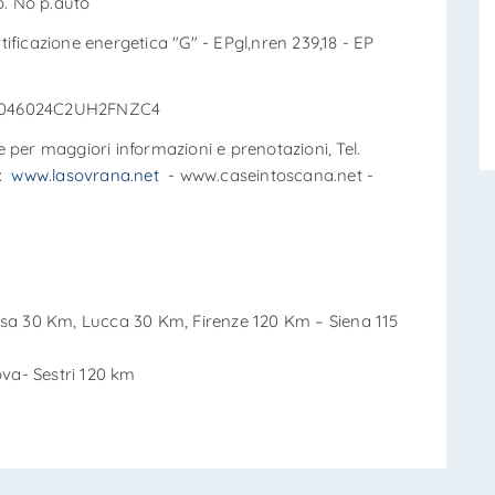
o. No p.auto
tificazione energetica "G" - EPgl,nren 239,18 - EP
 IT046024C2UH2FNZC4
 per maggiori informazioni e prenotazioni, Tel.
b:
www.lasovrana.net
- www.caseintoscana.net -
isa 30 Km, Lucca 30 Km, Firenze 120 Km – Siena 115
ova- Sestri 120 km