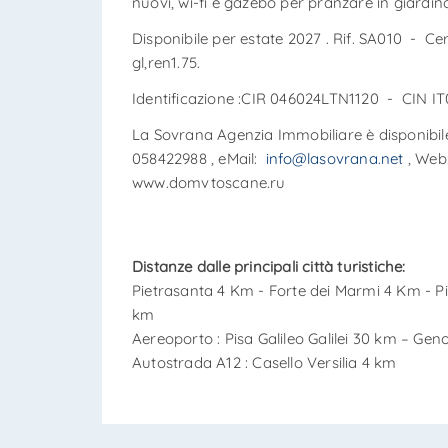
nuovi, wi-fi e gazebo per pranzare in giardin
Disponibile per estate 2027 . Rif. SA010 - Cer
gl,ren1.75.
Identificazione :CIR 046024LTN1120 - CIN
La Sovrana Agenzia Immobiliare è disponibile
058422988 , eMail:
info@lasovrana.net
, We
www.domvtoscane.ru
Distanze dalle principali città turistiche:
Pietrasanta 4 Km - Forte dei Marmi 4 Km - P
km
Aereoporto : Pisa Galileo Galilei 30 km – Gen
Autostrada A12 : Casello Versilia 4 km