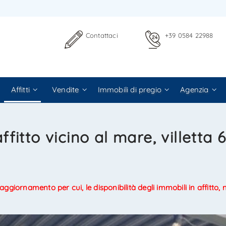
ICI SENZA IMPEGNO
LA L'IMMOBILE AD UN AMICO
Contattaci
+39 0584 22988
Affitti
Vendite
Immobili di pregio
Agenzia
Agenzia Immobiliare La Sovrana
Agenzia Immobiliare La Sovrana
fitto vicino al mare, villetta 6 
0584 22988
058422988
di aggiornamento per cui, le disponibilità degli immobili in affitto,
uo indirizzo Email
uo nome