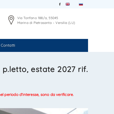
Via Tonfano 188/a, 55045
Marina di Pietrasanta – Versilia (LU)
Contatti
p.letto, estate 2027 rif.
 nel periodo d'interesse, sono da verificare.
20/21
10/21
12/21
13/21
14/21
15/21
16/21
17/21
18/21
19/21
21/21
11/21
3/21
4/21
5/21
6/21
7/21
8/21
9/21