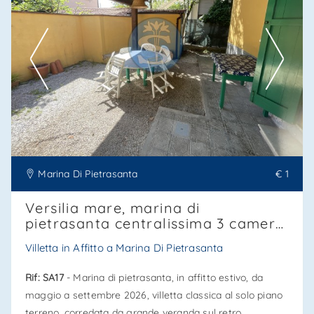
Ti interessa?
Contatta
--------------------
Vedi tutti i dettagli
Marina Di Pietrasanta
€ 1
Versilia mare, marina di
pietrasanta centralissima 3 camere
affitto estate 2026, rif. Sa17
Villetta in Affitto a Marina Di Pietrasanta
Rif: SA17
- Marina di pietrasanta, in affitto estivo, da
maggio a settembre 2026, villetta classica al solo piano
terreno, corredata da grande veranda sul retro.