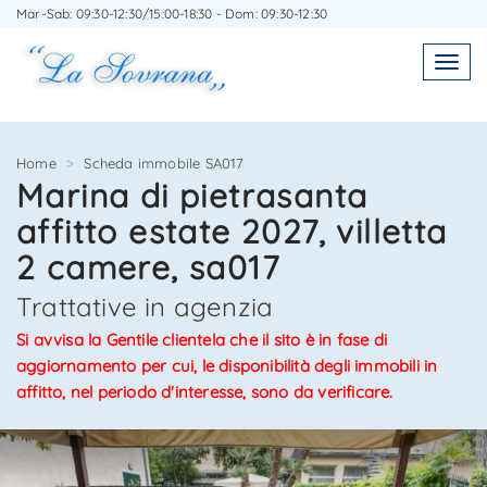
Mar-Sab: 09:30-12:30/15:00-18:30 - Dom: 09:30-12:30
SCRIVICI SENZA IMPEGNO
SEGNALA L'IMMOBILE AD UN AMICO
Toggl
Toggle
navigatio
navig
Home
Scheda immobile SA017
Marina di pietrasanta
affitto estate 2027, villetta
Agenzia Immobiliare La Sovrana
Agenzia Immobiliare La Sovrana
2 camere, sa017
0584 22988
058422988
Trattative in agenzia
Si avvisa la Gentile clientela che il sito è in fase di
aggiornamento per cui, le disponibilità degli immobili in
affitto, nel periodo d'interesse, sono da verificare.
*Il tuo indirizzo Email
*Il tuo nome
10/13
12/13
13/13
11/13
3/13
4/13
5/13
6/13
7/13
8/13
9/13