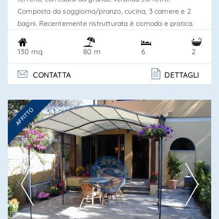
Composta da soggiorno/pranzo, cucina, 3 camere e 2
bagni. Recentemente ristrutturata è comoda e pratica.
Dotazioni: ventilatori al soffitto, forno, frigo/freezer,
lavastoviglie, lavatrice, pozzetta x lavare, tv.
130 mq
6
2
80 m
certificazione energetica "g" - epgl,nren 545,03
kwh/mq*a - epgl,ren 11,59 kwh/mq*a. - codice id cir
CONTATTA
DETTAGLI
:046024ltn. . .
AFFITTO
Ti interessa?
Contatta
--------------------
Vedi tutti i dettagli