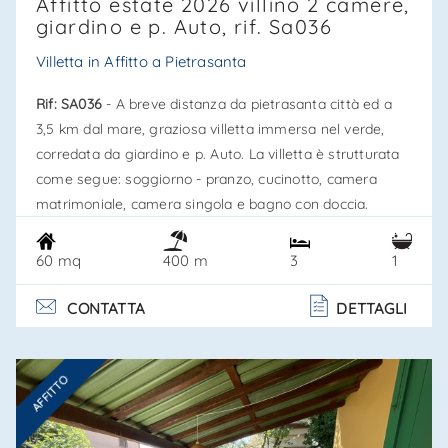
Affitto estate 2026 villino 2 camere,
giardino e p. Auto, rif. Sa036
Villetta in Affitto a Pietrasanta
Rif: SA036
- A breve distanza da pietrasanta città ed a
3,5 km dal mare, graziosa villetta immersa nel verde,
corredata da giardino e p. Auto. La villetta è strutturata
come segue: soggiorno - pranzo, cucinotto, camera
matrimoniale, camera singola e bagno con doccia.
Giardino esclusivo con spazio attrezzato per pranzare
all'aperto e p. Auto. Disponibile estate 2026, rif. Sa036
60 mq
3
1
400 m
certificazione energetica classe " " epgl,nren -
epgl,ren. Dotazioni: forno, frigo/freezer, lavastoviglie. . .
CONTATTA
DETTAGLI
AFFITTO