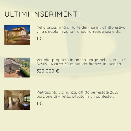
ULTIMI INSERIMENTI
Nella prossimità di forte dei marmi, affitto estivo
villa singola in zona tranquilla residenziale di
campagna. Stutturata su 2 livelli principali, oltre
1 €
a taverna, è così composta: p. T - veranda
d'ingresso, ampio salone - pranzo, cucinotto a
vis. . .
Vendita proprietà in antico borgo nel chianti, ref.
Sv3691. A circa 30 minuti da firenze, in località
cintoia greve in chianti , inserito in un borgo
320.000 €
medievale immerso nella natura, proponiamo in
ven. . .
Pietrasanta vicinanza, affitto per estate 2027
porzione di villetta, situata in un contesto
tranquillo e comodo sia per il centro che per i
1 €
servizi. L’immobile è dotato di una porzione di
giardino privato con posto auto, elemento che
confe. . .