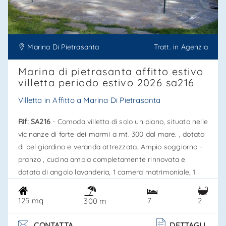
Marina Di Pietrasanta
Tratt. in Agenzia
Marina di pietrasanta affitto estivo
villetta periodo estivo 2026 sa216
Villetta in Affitto a Marina Di Pietrasanta
Rif: SA216
- Comoda villetta di solo un piano, situato nelle
vicinanze di forte dei marmi a mt. 300 dal mare. , dotato
di bel giardino e veranda attrezzata. Ampio soggiorno -
pranzo , cucina ampia completamente rinnovata e
dotata di angolo lavanderia, 1 camera matrimoniale, 1
camera con due letti singoli oltre ad un letto a castello, 1
cameretta singola, 1 bagno con vasca ed 1 bagno con
125 mq
7
2
300 m
doccia entrambi con aspirazione forzata. Molto curata ed
arredata con gusto e funzionalità, aria condizionata e wi-
CONTATTA
DETTAGLI