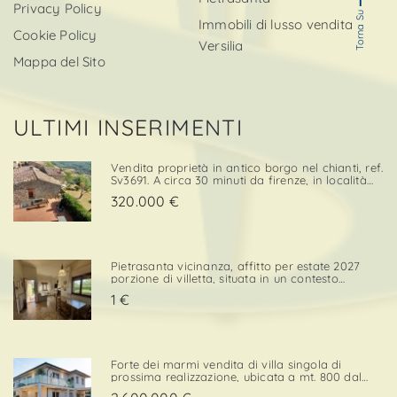
Privacy Policy
Torna Su
Immobili di lusso vendita
Cookie Policy
Versilia
Mappa del Sito
ULTIMI INSERIMENTI
Vendita proprietà in antico borgo nel chianti, ref.
Sv3691. A circa 30 minuti da firenze, in località
cintoia greve in chianti , inserito in un borgo
320.000 €
medievale immerso nella natura, proponiamo in
ven. . .
Pietrasanta vicinanza, affitto per estate 2027
porzione di villetta, situata in un contesto
tranquillo e comodo sia per il centro che per i
1 €
servizi. L’immobile è dotato di una porzione di
giardino privato con posto auto, elemento che
confe. . .
Forte dei marmi vendita di villa singola di
prossima realizzazione, ubicata a mt. 800 dal
mare con esposizione a sud/ovest, in zona