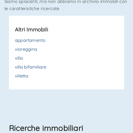
Siamo spiacenti, ma non abbiamo in archivio immobili con
le caratteristiche ricercate
*Il tuo telefono
Altri Immobili
*Il tuo nome
appartamento
viareggina
villa
Ho letto, compreso e accettato i
termini e condizioni
.
villa bifamiliare
villetta
Ricevi immobili simili a questo da Agenzia Immobiliare
La Sovrana.
*Controllo Antispam: qual è il numero fra 5 e 7?
INVIA
Ricerche immobiliari