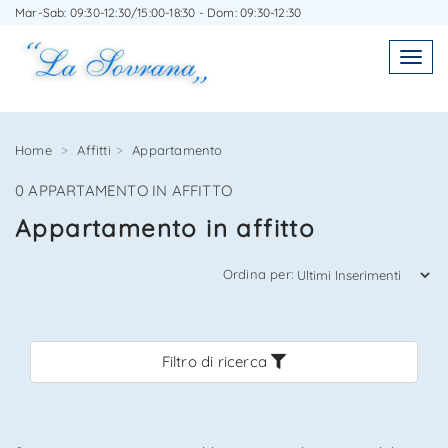
Mar-Sab: 09:30-12:30/15:00-18:30 - Dom: 09:30-12:30
SCRIVICI SENZA IMPEGNO
Toggl
Toggle
navigatio
navig
Home
Affitti
Appartamento
0 APPARTAMENTO IN AFFITTO
Agenzia Immobiliare La Sovrana
Appartamento in affitto
0584 22988
Ordina per:
Filtro di ricerca
*Il tuo indirizzo Email