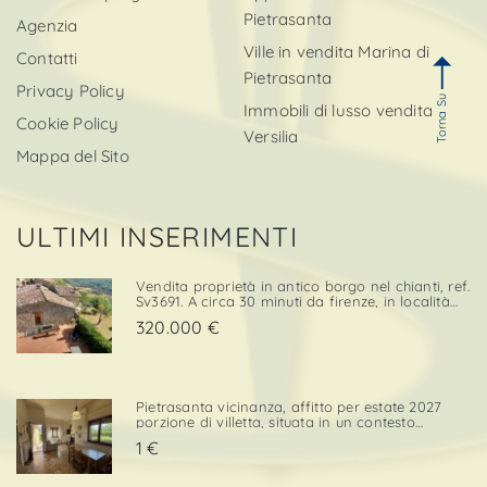
Pietrasanta
Agenzia
Ville in vendita Marina di
Contatti
Pietrasanta
Privacy Policy
Torna Su
Immobili di lusso vendita
Cookie Policy
Versilia
Mappa del Sito
ULTIMI INSERIMENTI
Vendita proprietà in antico borgo nel chianti, ref.
Sv3691. A circa 30 minuti da firenze, in località
cintoia greve in chianti , inserito in un borgo
320.000 €
medievale immerso nella natura, proponiamo in
ven. . .
Pietrasanta vicinanza, affitto per estate 2027
porzione di villetta, situata in un contesto
tranquillo e comodo sia per il centro che per i
1 €
servizi. L’immobile è dotato di una porzione di
giardino privato con posto auto, elemento che
confe. . .