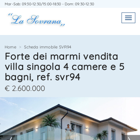
Mar-Sab: 09:30-12:30/15:00-18:30 - Dom: 09:30-12:30
SCRIVICI SENZA IMPEGNO
SEGNALA L'IMMOBILE AD UN AMICO
Toggl
Toggle
navigatio
navig
Home
Scheda immobile SVR94
Forte dei marmi vendita
villa singola 4 camere e 5
Agenzia Immobiliare La Sovrana
Agenzia Immobiliare La Sovrana
bagni, ref. svr94
0584 22988
058422988
€ 2.600.000
3/8
4/8
5/8
6/8
7/8
8/8
*Il tuo indirizzo Email
*Il tuo nome