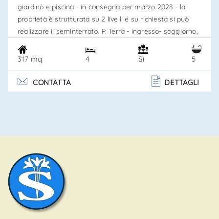
giardino e piscina - in consegna per marzo 2028 - la
proprietà è strutturata su 2 livelli e su richiesta si può
realizzare il seminterrato. P. Terra - ingresso- soggiorno,
cucina, bagno di cortesia e camera matrimoniale con
vano guardaroba e bagno esclusivo, disimpegno, piano
317 mq
4
5
Sì
primo: 1 master bedroom corredata da 2 stanze armadi
e due bagni esclusivi, 2 camere ciascuna con vano gu. . .
CONTATTA
DETTAGLI