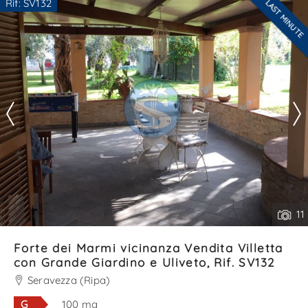
Rif: SV132
LAST MINUTE
Ti interessa?
*Il tuo telefono
Contatta
--------------------
Vedi tutti i dettagli
*Il tuo nome
Ho letto, compreso e accettato i
termini e condizioni
.
Ricevi immobili simili a questo da Agenzia Immobiliare
La Sovrana.
11
*Controllo Antispam: qual è il numero fra 6 e 8?
Forte dei Marmi vicinanza Vendita Villetta
con Grande Giardino e Uliveto, Rif. SV132
Seravezza (Ripa)
INVIA
G
100 mq