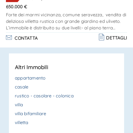
650.000 €
Forte dei marmi vicinanza, comune seravezza, vendita di
deliziosa villetta rustica con grande giardino ed uliveto.
L’immobile è distribuito su due livelli:- al piano terra
ampio soggiorno-salotto con grande veranda, cucinotto
DETTAGLI
CONTATTA
e bagno di servizio e scale di accesso al piano superiore;
p. 1 - n. 3 camere ed 1 bagno con doccia. Terreno di mq.
4. 000 circa con 100 piante di olivo. Rif. Sv132
certificazione energetica classe "g" epgl,nren 332,9
Altri Immobili
kwh/m2*anno - epgl,ren 1,1 kwh/m2. . .
appartamento
casale
rustico - casolare - colonica
villa
villa bifamiliare
villetta