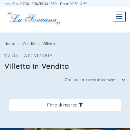
Mar-Sab: 09:30-12:30/15:00-18:30 - Dom: 09:30-12:30
SCRIVICI SENZA IMPEGNO
Toggl
Toggle
navigatio
navig
Home
Vendite
Villetta
1 VILLETTA IN VENDITA
Agenzia Immobiliare La Sovrana
Villetta in Vendita
0584 22988
Ordina per:
Filtro di ricerca
*Il tuo indirizzo Email