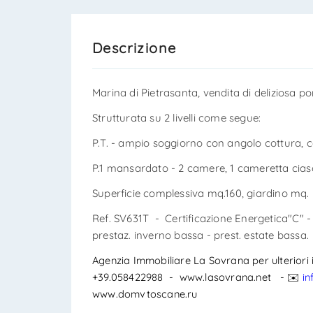
Descrizione
Marina di Pietrasanta, vendita di deliziosa por
Strutturata su 2 livelli come segue:
P.T. - ampio soggiorno con angolo cottura, 
P.1 mansardato - 2 camere, 1 cameretta cia
Superficie complessiva mq.160, giardino mq. 5
Ref. SV631T - Certificazione Energetica"C" 
prestaz. inverno bassa - prest. estate bassa.
Agenzia Immobiliare La Sovrana per ulteriori i
+39.058422988 - www.lasovrana.net -
️
in
✉
www.domvtoscane.ru