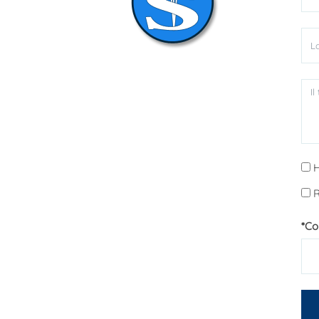
H
R
*Co