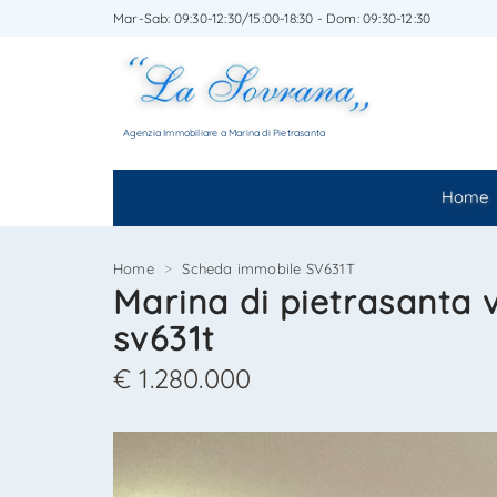
Mar-Sab: 09:30-12:30/15:00-18:30 - Dom: 09:30-12:30
SCRIV
SEGNA
Agenzia Immobiliare a Marina di Pietrasanta
Home
Home
Scheda immobile SV631T
Marina di pietrasanta ve
sv631t
€ 1.280.000
*Il t
*Il t