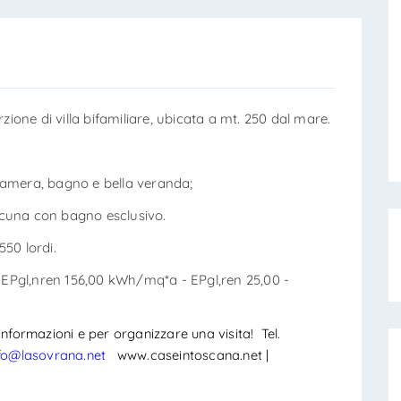
zione di villa bifamiliare, ubicata a mt. 250 dal mare.
camera, bagno e bella veranda;
scuna con bagno esclusivo.
50 lordi.
- EPgl,nren 156,00 kWh/mq*a - EPgl,ren 25,00 -
nformazioni e per organizzare una visita! Tel.
fo@lasovrana.net
www.caseintoscana.net |