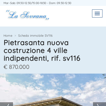
Mar-Sab: 09:30-12:30/15:00-18:30 - Dom: 09:30-12:30
SCRIVICI SENZA IMPEGNO
SEGNALA L'IMMOBILE AD UN AMICO
Toggl
Toggle
navigatio
navig
Home
Scheda immobile SV116
Pietrasanta nuova
costruzione 4 ville
Agenzia Immobiliare La Sovrana
Agenzia Immobiliare La Sovrana
indipendenti, rif. sv116
0584 22988
058422988
€ 870.000
10/10
3/10
4/10
5/10
6/10
7/10
8/10
9/10
*Il tuo indirizzo Email
*Il tuo nome