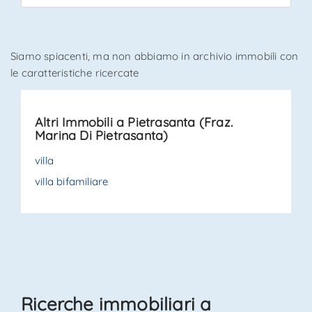
*Il tuo telefono
Siamo spiacenti, ma non abbiamo in archivio immobili con
le caratteristiche ricercate
*Il tuo nome
Altri Immobili a Pietrasanta (Fraz.
Marina Di Pietrasanta)
Ho letto, compreso e accettato i
termini e condizioni
.
villa
villa bifamiliare
Ricevi immobili simili a questo da Agenzia Immobiliare
La Sovrana.
*Controllo Antispam: qual è il numero fra 4 e 6?
INVIA
Ricerche immobiliari a