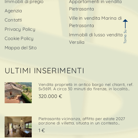
Immobili di pregio
Appartamenti in vendita
Pietrasanta
Agenzia
Ville in vendita Marina di
Contatti
Pietrasanta
Privacy Policy
Torna Su
Immobili di lusso vendita
Cookie Policy
Versilia
Mappa del Sito
ULTIMI INSERIMENTI
Vendita proprietà in antico borgo nel chianti, ref.
Sv3691. A circa 30 minuti da firenze, in località
cintoia greve in chianti , inserito in un borgo
320.000 €
medievale immerso nella natura, proponiamo in
ven. . .
Pietrasanta vicinanza, affitto per estate 2027
porzione di villetta, situata in un contesto
tranquillo e comodo sia per il centro che per i
1 €
servizi. L’immobile è dotato di una porzione di
giardino privato con posto auto, elemento che