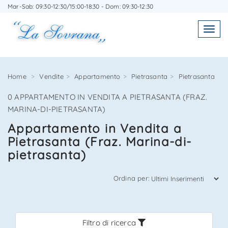
Mar-Sab: 09:30-12:30/15:00-18:30 - Dom: 09:30-12:30
SCRIVICI SENZA IMPEGNO
Toggl
Toggle
navigatio
navig
Home
Vendite
Appartamento
Pietrasanta
Pietrasanta
0 APPARTAMENTO IN VENDITA A PIETRASANTA (FRAZ.
Agenzia Immobiliare La Sovrana
MARINA-DI-PIETRASANTA)
Appartamento in Vendita a
0584 22988
Pietrasanta (Fraz. Marina-di-
pietrasanta)
Ordina per:
*Il tuo indirizzo Email
Filtro di ricerca