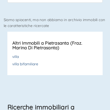
*Il tuo telefono
Siamo spiacenti, ma non abbiamo in archivio immobili con
le caratteristiche ricercate
*Il tuo nome
Altri Immobili a Pietrasanta (Fraz.
Marina Di Pietrasanta)
Ho letto, compreso e accettato i
termini e condizioni
.
villa
villa bifamiliare
Ricevi immobili simili a questo da Agenzia Immobiliare
La Sovrana.
*Controllo Antispam: qual è il numero fra 9 e 11?
INVIA
Ricerche immobiliari a