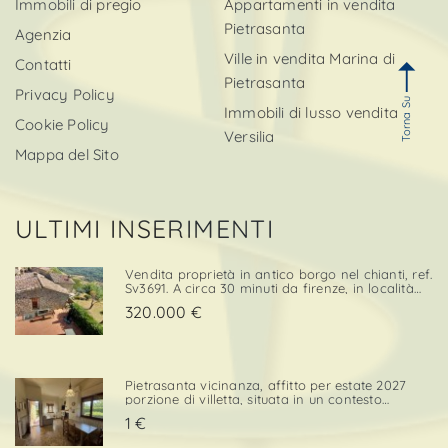
Immobili di pregio
Appartamenti in vendita
Pietrasanta
Agenzia
Ville in vendita Marina di
Contatti
Pietrasanta
Privacy Policy
Torna Su
Immobili di lusso vendita
Cookie Policy
Versilia
Mappa del Sito
ULTIMI INSERIMENTI
Vendita proprietà in antico borgo nel chianti, ref.
Sv3691. A circa 30 minuti da firenze, in località
cintoia greve in chianti , inserito in un borgo
320.000 €
medievale immerso nella natura, proponiamo in
ven. . .
Pietrasanta vicinanza, affitto per estate 2027
porzione di villetta, situata in un contesto
tranquillo e comodo sia per il centro che per i
1 €
servizi. L’immobile è dotato di una porzione di
giardino privato con posto auto, elemento che