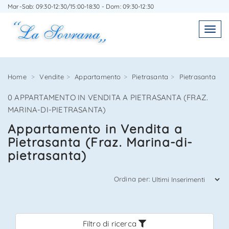
Mar-Sab: 09:30-12:30/15:00-18:30 - Dom: 09:30-12:30
SCRIVICI SENZA IMPEGNO
Toggl
Toggle
navigatio
navig
Home
Vendite
Appartamento
Pietrasanta
Pietrasanta
0 APPARTAMENTO IN VENDITA A PIETRASANTA (FRAZ.
Agenzia Immobiliare La Sovrana
MARINA-DI-PIETRASANTA)
Appartamento in Vendita a
0584 22988
Pietrasanta (Fraz. Marina-di-
pietrasanta)
Ordina per:
*Il tuo indirizzo Email
Filtro di ricerca