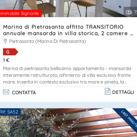
1
Immobile Signorile
Marina di Pietrasanta affitto TRANSITORIO
annuale mansarda in villa storica, 2 camere e
p. auto. Ref. SA020
Pietrasanta (Marina Di Pietrasanta)
G
1 €
Marina di pietrasanta bellissimo appartamento - mansarda
interamente ristrutturato, all'interno di villa esclusiva fronte
mare. Inserita in contesto esclusivo tra mare e pineta, la
proprietà è a breve distanza da forte dei marmi e dispone di
DETTAGLI
CONTATTA
p. Auto all'interno della proprietà. L’immobile è composto
da living con soggiorno pranzo e cucina, 2 camere e 2
bagni. Dotata di aria condizionata e p. Auto. Certificazione
Rif: SA52
LAST MINU
energetica classe “g “. Disponibile annualmente per
Ti interessa?
locazione transit. . .
Contatta
--------------------
Vedi tutti i dettagli