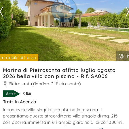
1
Immobile di Lusso
Marina di Pietrasanta affitto luglio agosto
2026 bella villa con piscina - Rif. SA006
Pietrasanta (Marina Di Pietrasanta)
A+++
9
Tratt. In Agenzia
Incantevole villa singola con piscina in toscana ti
presentiamo questa straordinaria villa singola di mq. 215
con piscina, immersa in un ampio giardino di circa 1000 mq,
che comprende sia la villa che la piscina. Arredata con