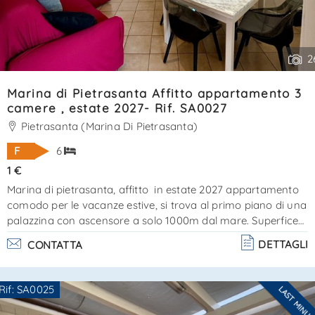
2
Marina di Pietrasanta Affitto appartamento 3
camere , estate 2027- Rif. SA0027
Pietrasanta (Marina Di Pietrasanta)
F
6
1 €
Marina di pietrasanta, affitto in estate 2027 appartamento
comodo per le vacanze estive, si trova al primo piano di una
palazzina con ascensore a solo 1000m dal mare. Superfice
di 80mq circa con balconi attrezzati per mangiare fuori e
DETTAGLI
CONTATTA
area relax. L’appartamento è in ottime condizioni di
manutenzionecomposizione:ingresso soggiorno-pranzo con
angolo cottura, 1 camera matrimoniale padronale con
Rif: SA0025
LAST MINU
bagno doccia en suite e balcone. 1 camera matrimoniale
Ti interessa?
con balcone privato, 1 camera matrimo. . .