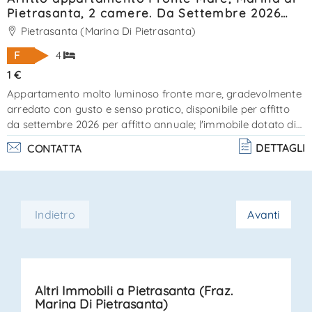
Pietrasanta, 2 camere. Da Settembre 2026
affitto annuale. ref. SA180
Pietrasanta (Marina Di Pietrasanta)
F
4
1 €
Appartamento molto luminoso fronte mare, gradevolmente
arredato con gusto e senso pratico, disponibile per affitto
da settembre 2026 per affitto annuale; l'immobile dotato di
p. Auto esclusivo, ascensore e soprattutto centralissimo !!
DETTAGLI
CONTATTA
composto da ampio living ed angolo cottura ben
strutturato, 2 camere matrimoniali , 1 bagno con doccia ed 1
bagno con vasca, lavanderia/ripostiglio. certificazione
energetica classe "f" - a. C. E. 108,00 - epi 83,04. Disponibile
Indietro
Avanti
per luglio ed. . .
Altri Immobili a Pietrasanta (Fraz.
Marina Di Pietrasanta)