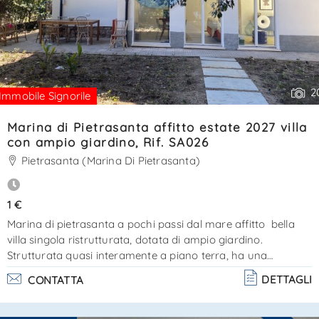
2
Immobile Signorile
Marina di Pietrasanta affitto estate 2027 villa
con ampio giardino, Rif. SA026
Pietrasanta (Marina Di Pietrasanta)
1 €
Marina di pietrasanta a pochi passi dal mare affitto bella
villa singola ristrutturata, dotata di ampio giardino.
Strutturata quasi interamente a piano terra, ha una
deliziosa veranda d'ingresso, salotto - sala da pranzo,
DETTAGLI
CONTATTA
disimpegno, salotto aperto sul giardino, cucina hi-tech, 1
camera matrimoniale, 1 camera doppia, 1 bagno con
doccia, 1 servizio e scale interne di accesso al piano