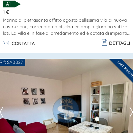
A1
1 €
Marina di pietrasanta affitto agosto bellissima vila di nuova
costruzione, corredata da piscina ed ampio giardino sui tre
lati. La villa è in fase di arredamento ed è dotata di impianti
domotici; è così composta:p. Terra - ampio soggiorno, sala
DETTAGLI
CONTATTA
pranzo, cucina con piano ad induzione, 1 camera ed 1
bagno completo ed importante scala per il piano
superiore;p. Primo - ampia suite padronale composta da
Rif: SA0027
LAST MINU
camera con guardaroba e bagno esclusivo dotato di vasca
Ti interessa?
idromassaggio, 2 camere matrimoni. . .
Contatta
--------------------
Vedi tutti i dettagli