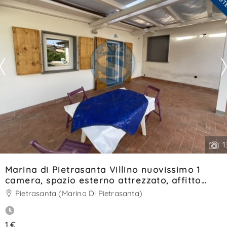
Contatta
--------------------
Vedi tutti i dettagli
1
Marina di Pietrasanta Villino nuovissimo 1
camera, spazio esterno attrezzato, affitto
Stagione estiva 2027. Rif. SA0025
Pietrasanta (Marina Di Pietrasanta)
1 €