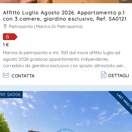
Affitto Luglio Agosto 2026. Appartamento p.1
con 3 camere, giardino esclusivo, Ref. SA0121
Pietrasanta (Marina Di Pietrasanta)
G
1 €
Marina di pietrasanta a mt. 350 dal mare affitto luglio ed
agosto 2026 grazioso appartamento indipendente,
corredato da giardino esclusivo con spazio attrezzato per
relax all'aria aperta. Scale esterne di accesso, zona giorno di
DETTAGLI
CONTATTA
misure contenute con angolo cottura, 1 camera
matrimoniale , 2 camere con letto singolo + estraibile
ognuna, bagno con cabina doccia. Molto gradevole. Cin:
Rif: SA006
LAST MINU
it046024c2hz3l9bhs - cir: 046024ltn1709 - cert. Energetica
Ti interessa?
classe "g" - 424,20 epgl. Nren kwh/mq*a . . .
Contatta
--------------------
Vedi tutti i dettagli