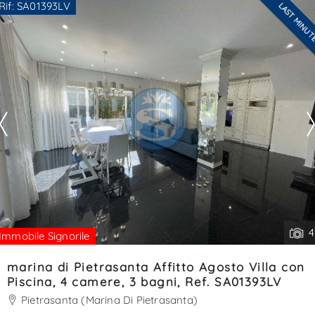
Rif: SA01393LV
LAST MINU
superiore dotato di camera matrimoniale e bagno con
Ti interessa?
doccia, oltre piccola terrazza coperta. Il grande giar. . .
Contatta
--------------------
Vedi tutti i dettagli
4
Immobile Signorile
marina di Pietrasanta Affitto Agosto Villa con
Piscina, 4 camere, 3 bagni, Ref. SA01393LV
Pietrasanta (Marina Di Pietrasanta)