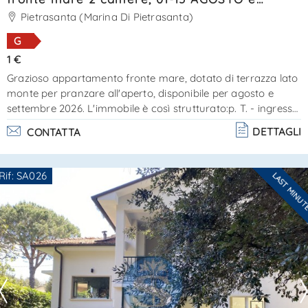
SETTEMBRE 2026 Rif. SA008
Pietrasanta (Marina Di Pietrasanta)
G
1 €
Grazioso appartamento fronte mare, dotato di terrazza lato
monte per pranzare all'aperto, disponibile per agosto e
settembre 2026. L'immobile è così strutturato:p. T. - ingresso
con scale di accesso al piano 1; p. 1 - composto da
DETTAGLI
CONTATTA
soggiorno-pranzo vista mare, cucinotto ben attrezzato con
accesso alla piccola terrazza equipaggiata per pranzare
fuori, bagno nuovo con doccia; scale di accesso al piano
Rif: SA026
LAST MINU
superiore;p:2 - mansardato e dotato di aria condizionata -
Ti interessa?
composto da camera matrimoniale e cam. . .
Contatta
--------------------
Vedi tutti i dettagli