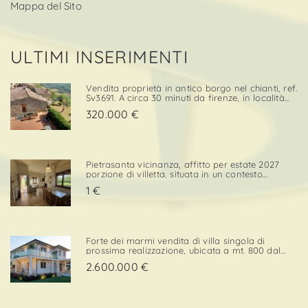
Mappa del Sito
ULTIMI INSERIMENTI
Vendita proprietà in antico borgo nel chianti, ref.
Sv3691. A circa 30 minuti da firenze, in località
cintoia greve in chianti , inserito in un borgo
320.000 €
medievale immerso nella natura, proponiamo in
ven. . .
Pietrasanta vicinanza, affitto per estate 2027
porzione di villetta, situata in un contesto
tranquillo e comodo sia per il centro che per i
1 €
servizi. L’immobile è dotato di una porzione di
giardino privato con posto auto, elemento che
confe. . .
Forte dei marmi vendita di villa singola di
prossima realizzazione, ubicata a mt. 800 dal
mare con esposizione a sud/ovest, in zona
2.600.000 €
elegante e prossima ai servizi. Strutturata su 2
livelli, la superficie di mq. 220 è così composta:p.
Terra - ingre. . .