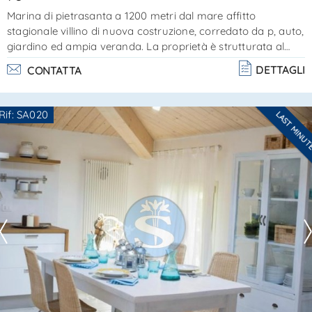
Marina di pietrasanta a 1200 metri dal mare affitto
stagionale villino di nuova costruzione, corredato da p, auto,
giardino ed ampia veranda. La proprietà è strutturata al
solo piano terra ed è comosta da sggiorno-pranzo con
DETTAGLI
CONTATTA
divano letto 1 posto e cucina a vista, dispensa-lavanderia,
camera matrimoniale e bagno con doccia. Piacevolissimo e
curato, offre ampio spazio esterno esclusivo per vivere
Rif: SA020
LAST MINU
all'aria aperta. Ref. Sa0025dotazioni: lavatrice, lavastoviglie,
Ti interessa?
tv, spazio esterno attrezzato. C. . . .
Contatta
--------------------
Vedi tutti i dettagli