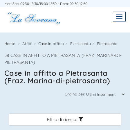
Mar-Sab: 09:30-12:30/15:00-18:30 - Dom: 09:30-12:30
SCRIVICI SENZA IMPEGNO
Toggl
Toggle
navigatio
navig
Home
Affitti
Case in affitto
Pietrasanta
Pietrasanta
58 CASE IN AFFITTO A PIETRASANTA (FRAZ. MARINA-DI-
Agenzia Immobiliare La Sovrana
PIETRASANTA)
Case in affitto a Pietrasanta
0584 22988
(Fraz. Marina-di-pietrasanta)
Ordina per:
*Il tuo indirizzo Email
Filtro di ricerca